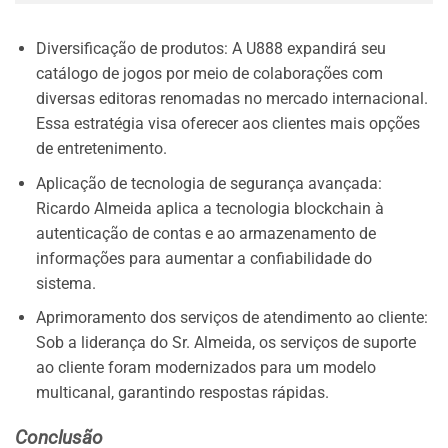
Diversificação de produtos: A U888 expandirá seu
catálogo de jogos por meio de colaborações com
diversas editoras renomadas no mercado internacional.
Essa estratégia visa oferecer aos clientes mais opções
de entretenimento.
Aplicação de tecnologia de segurança avançada:
Ricardo Almeida aplica a tecnologia blockchain à
autenticação de contas e ao armazenamento de
informações para aumentar a confiabilidade do
sistema.
Aprimoramento dos serviços de atendimento ao cliente:
Sob a liderança do Sr. Almeida, os serviços de suporte
ao cliente foram modernizados para um modelo
multicanal, garantindo respostas rápidas.
Conclusão