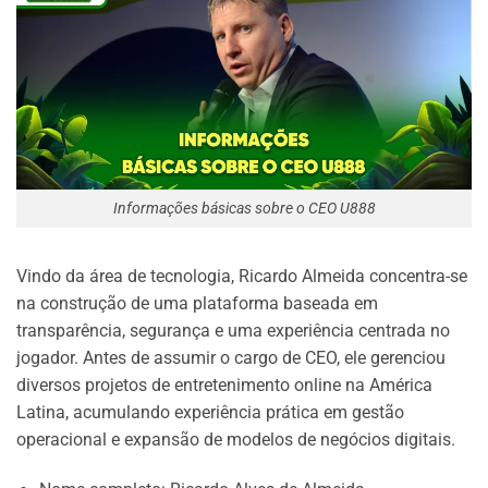
Informações básicas sobre o CEO U888
Vindo da área de tecnologia, Ricardo Almeida concentra-se
na construção de uma plataforma baseada em
transparência, segurança e uma experiência centrada no
jogador. Antes de assumir o cargo de CEO, ele gerenciou
diversos projetos de entretenimento online na América
Latina, acumulando experiência prática em gestão
operacional e expansão de modelos de negócios digitais.