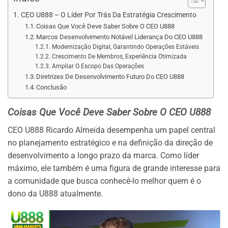
CEO U888 – O Líder Por Trás Da Estratégia Crescimento
Coisas Que Você Deve Saber Sobre O CEO U888
Marcos Desenvolvimento Notável ​​Liderança Do CEO U888
Modernização Digital, Garantindo Operações Estáveis
Crescimento De Membros, Experiência Otimizada
Ampliar O Escopo Das Operações
Diretrizes De Desenvolvimento Futuro Do CEO U888
Conclusão
Coisas Que Você Deve Saber Sobre O CEO U888
CEO U888
Ricardo Almeida desempenha um papel central
no planejamento estratégico e na definição da direção de
desenvolvimento a longo prazo da marca. Como líder
máximo, ele também é uma figura de grande interesse para
a comunidade que busca conhecê-lo melhor
quem é o
dono da U888
atualmente.