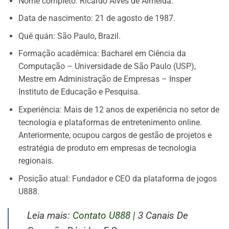
Nome completo: Ricardo Alves de Almeida.
Data de nascimento: 21 de agosto de 1987.
Quê quán: São Paulo, Brazil.
Formação acadêmica: Bacharel em Ciência da
Computação – Universidade de São Paulo (USP),
Mestre em Administração de Empresas – Insper
Instituto de Educação e Pesquisa.
Experiência: Mais de 12 anos de experiência no setor de
tecnologia e plataformas de entretenimento online.
Anteriormente, ocupou cargos de gestão de projetos e
estratégia de produto em empresas de tecnologia
regionais.
Posição atual: Fundador e CEO da plataforma de jogos
U888.
Leia mais:
Contato U888
| 3 Canais De