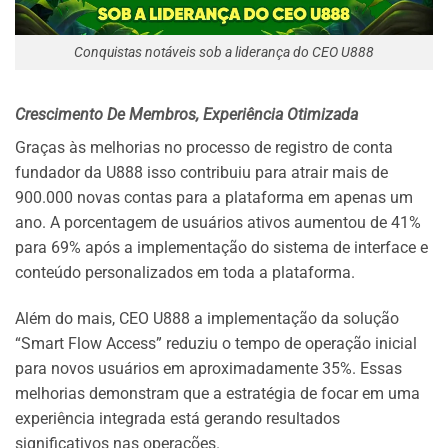
Conquistas notáveis ​​sob a liderança do CEO U888
Crescimento De Membros, Experiência Otimizada
Graças às melhorias no processo de registro de conta
fundador da U888
isso contribuiu para atrair mais de
900.000 novas contas para a plataforma em apenas um
ano. A porcentagem de usuários ativos aumentou de 41%
para 69% após a implementação do sistema de interface e
conteúdo personalizados em toda a plataforma.
Além do mais,
CEO U888
a implementação da solução
“Smart Flow Access” reduziu o tempo de operação inicial
para novos usuários em aproximadamente 35%. Essas
melhorias demonstram que a estratégia de focar em uma
experiência integrada está gerando resultados
significativos nas operações.