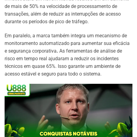
de mais de 50% na velocidade de processamento de
transações, além de reduzir as interrupções de acesso
durante os períodos de pico de tráfego.
Em paralelo, a marca também integra um mecanismo de
monitoramento automatizado para aumentar sua eficácia
e
segurança corporativa
.
As ferramentas de análise de
risco em tempo real ajudaram a reduzir os incidentes
técnicos em quase 65%. Isso garante um ambiente de
acesso estável e seguro para todo o sistema.