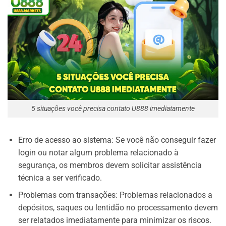
5 situações você precisa contato U888 imediatamente
Erro de acesso ao sistema: Se você não conseguir fazer
login ou notar algum problema relacionado à
segurança, os membros devem solicitar
assistência
técnica
a ser verificado.
Problemas com transações: Problemas relacionados a
depósitos, saques ou lentidão no processamento devem
ser relatados imediatamente para minimizar os riscos.