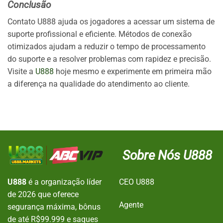
Conclusão
Contato U888
ajuda os jogadores a acessar um sistema de
suporte profissional e eficiente. Métodos de conexão
otimizados ajudam a reduzir o tempo de processamento
do suporte e a resolver problemas com rapidez e precisão.
Visite a
U888
hoje mesmo e experimente em primeira mão
a diferença na qualidade do
atendimento ao cliente
.
Sobre Nós U888
CEO U888
U888
é a organização líder
de 2026 que oferece
Agente
segurança máxima, bônus
de até R$99.999 e saques