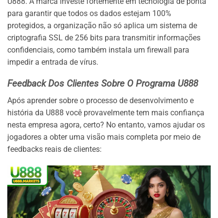
U888. A marca investe fortemente em tecnologia de ponta
para garantir que todos os dados estejam 100%
protegidos, a organização não só aplica um sistema de
criptografia SSL de 256 bits para transmitir informações
confidenciais, como também instala um firewall para
impedir a entrada de vírus.
Feedback Dos Clientes Sobre O Programa U888
Após aprender sobre o processo de desenvolvimento e
história da U888 você provavelmente tem mais confiança
nesta empresa agora, certo? No entanto, vamos ajudar os
jogadores a obter uma visão mais completa por meio de
feedbacks reais de clientes: