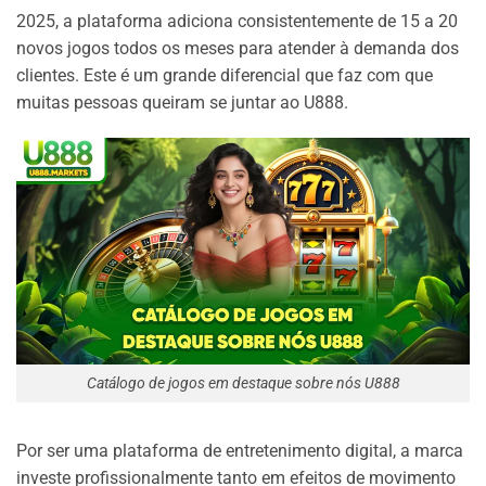
2025, a plataforma adiciona consistentemente de 15 a 20
novos jogos todos os meses para atender à demanda dos
clientes. Este é um grande diferencial que faz com que
muitas pessoas queiram se juntar ao U888.
Catálogo de jogos em destaque sobre nós U888
Por ser uma plataforma de entretenimento digital, a marca
investe profissionalmente tanto em efeitos de movimento