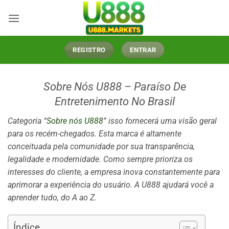
Skip
to
content
REGISTRO
ENTRAR
Sobre Nós U888 – Paraíso De
Entretenimento No Brasil
Categoria “
Sobre nós U888
” isso fornecerá uma visão geral
para os recém-chegados. Esta marca é altamente
conceituada pela comunidade por sua transparência,
legalidade e modernidade. Como sempre prioriza os
interesses do cliente, a empresa inova constantemente para
aprimorar a experiência do usuário. A U888 ajudará você a
aprender tudo, do A ao Z.
Índice