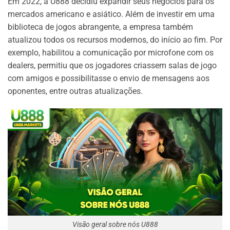
Em 2022, a U888 decidiu expandir seus negócios para os
mercados americano e asiático. Além de investir em uma
biblioteca de jogos abrangente, a empresa também
atualizou todos os recursos modernos, do início ao fim. Por
exemplo, habilitou a comunicação por microfone com os
dealers, permitiu que os jogadores criassem salas de jogo
com amigos e possibilitasse o envio de mensagens aos
oponentes, entre outras atualizações.
Visão geral sobre nós U888