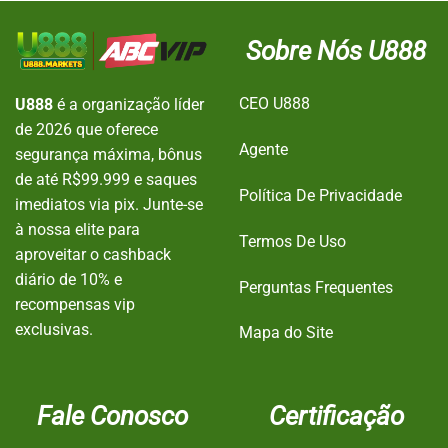
Sobre Nós U888
CEO U888
U888
é a organização líder
de 2026 que oferece
Agente
segurança máxima, bônus
de até R$99.999 e saques
Política De Privacidade
imediatos via pix. Junte-se
à nossa elite para
Termos De Uso
aproveitar o cashback
diário de 10% e
Perguntas Frequentes
recompensas vip
exclusivas.
Mapa do Site
Fale Conosco
Certificação