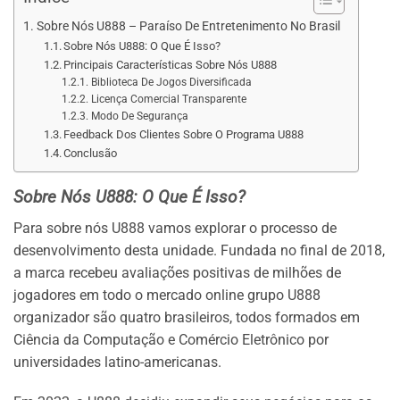
Sobre Nós U888 – Paraíso De Entretenimento No Brasil
Sobre Nós U888: O Que É Isso?
Principais Características Sobre Nós U888
Biblioteca De Jogos Diversificada
Licença Comercial Transparente
Modo De Segurança
Feedback Dos Clientes Sobre O Programa U888
Conclusão
Sobre Nós U888: O Que É Isso?
Para sobre nós U888 vamos explorar o processo de
desenvolvimento desta unidade. Fundada no final de 2018,
a marca recebeu avaliações positivas de milhões de
jogadores em todo o mercado online grupo U888
organizador são quatro brasileiros, todos formados em
Ciência da Computação e Comércio Eletrônico por
universidades latino-americanas.