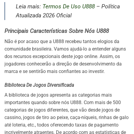
Leia mais:
Termos De Uso U888
– Política
Atualizada 2026 Oficial
Principais Características Sobre Nós U888
Não é por acaso que a U888 recebeu tantos elogios da
comunidade brasileira. Vamos ajudá-lo a entender alguns
dos recursos excepcionais deste jogo online. Assim, os
jogadores conhecerão a direção de desenvolvimento da
marca e se sentirão mais confiantes ao investir.
Biblioteca De Jogos Diversificada
A biblioteca de jogos apresenta as categorias mais
importantes quando sobre nós U888. Com mais de 500
categorias de jogos diferentes, que vão desde jogos de
cassino, jogos de tiro ao peixe, caça-níqueis, rinhas de galo
até loteria, etc., todos oferecendo taxas de pagamento
incrivelmente atraentes. De acordo com as estatísticas de