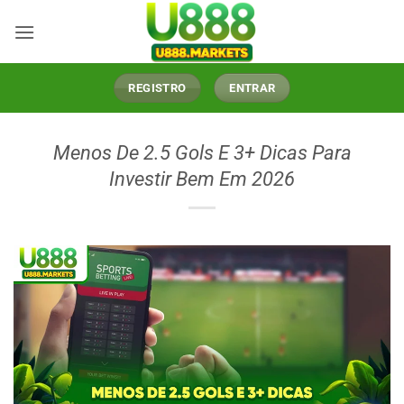
Skip
to
content
REGISTRO
ENTRAR
Menos De 2.5 Gols E 3+ Dicas Para
Investir Bem Em 2026