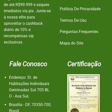
de até R$99.999 e saques
Política De Privacidade
imediatos via pix. Junte-se
à nossa elite para
Termos De Uso
aproveitar o cashback
diário de 10% e
Perguntas Frequentes
recompensas vip
exclusivas.
Mapa do Site
Fale Conosco
Certificação
Endereço: St. de
Habitações Individuais
Geminadas Sul 705 BL
O - Asa Sul,
Brasília - DF, 70350-700,
Brasil