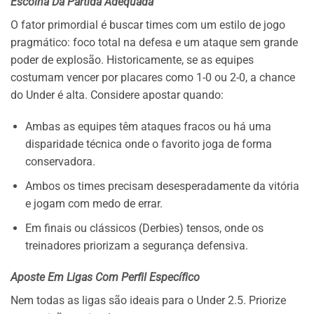
Escolha Da Partida Adequada
O fator primordial é buscar times com um estilo de jogo
pragmático: foco total na defesa e um ataque sem grande
poder de explosão. Historicamente, se as equipes
costumam vencer por placares como 1-0 ou 2-0, a chance
do Under é alta. Considere apostar quando:
Ambas as equipes têm ataques fracos ou há uma
disparidade técnica onde o favorito joga de forma
conservadora.
Ambos os times precisam desesperadamente da vitória
e jogam com medo de errar.
Em finais ou clássicos (Derbies) tensos, onde os
treinadores priorizam a segurança defensiva.
Aposte Em Ligas Com Perfil Específico
Nem todas as ligas são ideais para o Under 2.5. Priorize