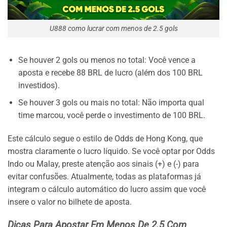
U888 como lucrar com menos de 2.5 gols
Se houver 2 gols ou menos no total: Você vence a
aposta e recebe 88 BRL de lucro (além dos 100 BRL
investidos).
Se houver 3 gols ou mais no total: Não importa qual
time marcou, você perde o investimento de 100 BRL.
Este cálculo segue o estilo de Odds de Hong Kong, que
mostra claramente o lucro líquido. Se você optar por Odds
Indo ou Malay, preste atenção aos sinais (+) e (-) para
evitar confusões. Atualmente, todas as plataformas já
integram o cálculo automático do lucro assim que você
insere o valor no bilhete de aposta.
Dicas Para Apostar Em Menos De 2.5 Com